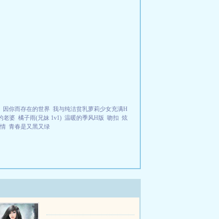
因你而存在的世界
我与纯洁贫乳萝莉少女充满H
的老婆
橘子雨(兄妹 1v1)
温暖的季风H版
吻扣
炫
情
青春是又黑又绿