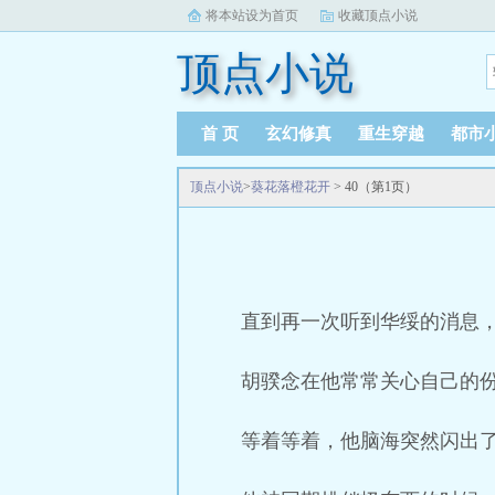
将本站设为首页
收藏顶点小说
顶点小说
首 页
玄幻修真
重生穿越
都市
顶点小说
>
葵花落橙花开
> 40（第1页）
直到再一次听到华绥的消息
胡骙念在他常常关心自己的
等着等着，他脑海突然闪出