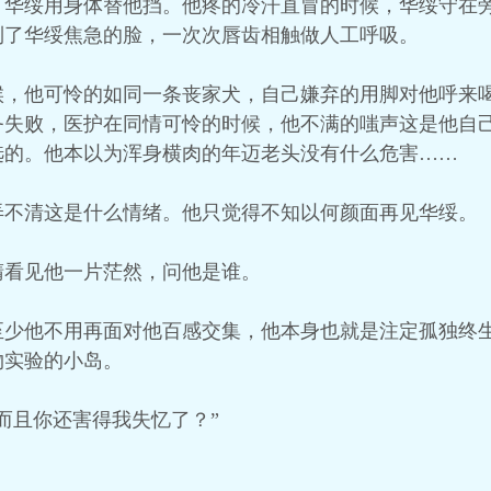
，华绥用身体替他挡。他疼的冷汗直冒的时候，华绥守在
到了华绥焦急的脸，一次次唇齿相触做人工呼吸。
候，他可怜的如同一条丧家犬，自己嫌弃的用脚对他呼来
务失败，医护在同情可怜的时候，他不满的嗤声这是他自
选的。他本以为浑身横肉的年迈老头没有什么危害……
弄不清这是什么情绪。他只觉得不知以何颜面再见华绥。
睛看见他一片茫然，问他是谁。
至少他不用再面对他百感交集，他本身也就是注定孤独终
物实验的小岛。
而且你还害得我失忆了？”