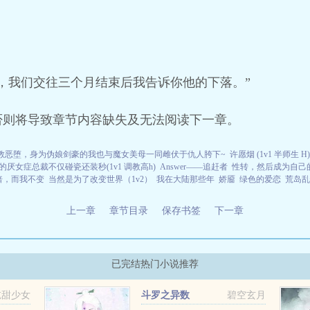
，我们交往三个月结束后我告诉你他的下落。”
否则将导致章节内容缺失及无法阅读下一章。
教恶堕，身为伪娘剑豪的我也与魔女美母一同雌伏于仇人胯下~
许愿烟 (1v1 半师生 H)
的厌女症总裁不仅碰瓷还装秒(1v1 调教高h)
Answer——追赶者
性转，然后成为自己
倍，而我不变
当然是为了改变世界（1v2）
我在大陆那些年
娇靥
绿色的爱恋
荒岛乱
上一章
章节目录
保存书签
下一章
已完结热门小说推荐
吃甜少女
斗罗之异数
碧空玄月