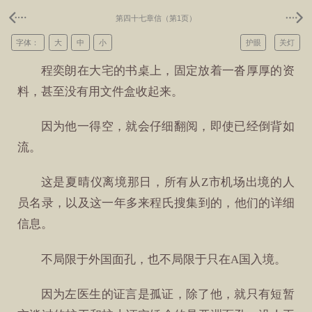
第四十七章信（第1页）
字体：
大
中
小
护眼
关灯
程奕朗在大宅的书桌上，固定放着一沓厚厚的资
料，甚至没有用文件盒收起来。
因为他一得空，就会仔细翻阅，即使已经倒背如
流。
这是夏晴仪离境那日，所有从Z市机场出境的人
员名录，以及这一年多来程氏搜集到的，他们的详细
信息。
不局限于外国面孔，也不局限于只在A国入境。
因为左医生的证言是孤证，除了他，就只有短暂