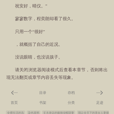
祝安好，晴仪。”
寥寥数字，程奕朗却看了很久。
只用一个“很好”
，就概括了自己的近况。
没说眼睛，也没说孩子。
请关闭浏览器阅读模式后查看本章节，否则将出
现无法翻页或章节内容丢失等现象。
目录
存档
首页
书架
分类
足迹
全裸生活的岛
染色渡鸦
丈夫身边的极致绿帽甜妻
我让全天下的美女人妻都