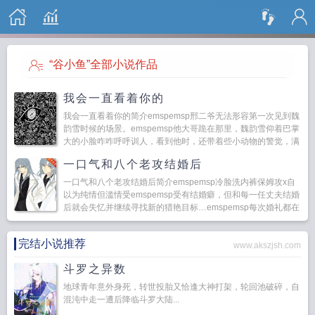
搜 索
“谷小鱼”全部小说作品
我会一直看着你的
我会一直看着你的简介emspemsp邢二爷无法形容第一次见到魏
韵雪时候的场景。emspemsp他大哥跪在那里，魏韵雪仰着巴掌
大的小脸咋咋呼呼训人，看到他时，还带着些小动物的警觉，满
脸写着不欢迎。emspems...
一口气和八个老攻结婚后
一口气和八个老攻结婚后简介emspemsp冷脸洗内裤保姆攻x自
以为纯情但滥情受emspemsp受有结婚癖，但和每一任丈夫结婚
后就会失忆并继续寻找新的猎艳目标…emspemsp每次婚礼都在
受的要求下在...
完结小说推荐
www.akszjsh.com
斗罗之异数
地球青年意外身死，转世投胎又恰逢大神打架，轮回池破碎，自
混沌中走一遭后降临斗罗大陆...