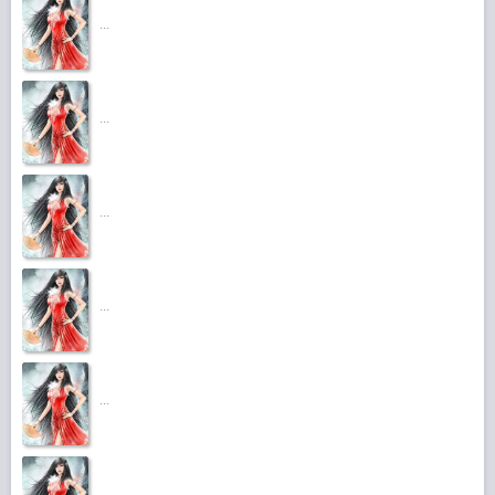
...
...
...
...
...
...