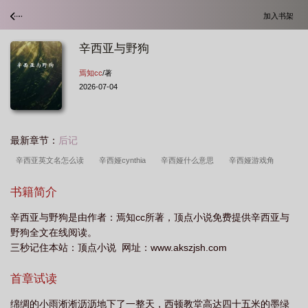
加入书架
辛西亚与野狗
焉知cc
/著
2026-07-04
最新章节：
后记
辛西亚英文名怎么读
辛西娅cynthia
辛西娅什么意思
辛西娅游戏角
色
辛西娅第二次杀不杀
辛西娅3.0
辛西娅与野狗
辛西娅怎么打
辛
书籍简介
西亚的能力
辛西亚纳
辛西娅怎么救
辛西娅杀不杀
辛西亚杀不杀
电
辛西亚与野狗是由作者：焉知cc所著，顶点小说免费提供辛西亚与
影辛西娅
辛西亚库珀
辛西亚吉布
辛西亚英文名好不好
辛西娅电
野狗全文在线阅读。
影
辛西娅 杀不杀
辛西亚角色介绍
辛西亚的英文怎么说
辛西娅
三秒记住本站：顶点小说 网址：www.akszjsh.com
08ms
辛西娅第二次在哪
辛西娅打法
辛西亚的猫免费
美剧辛西
首章试读
娅
辛西亚失踪案
辛西亚与野狗 作者焉知cc.txt
辛西亚与野狗 作者焉知
cc
辛西娅
辛西娅攻略
辛西娅杀了还是放了
辛西亚的猫
辛西娅放
绵绸的小雨淅淅沥沥地下了一整天，西顿教堂高达四十五米的墨绿