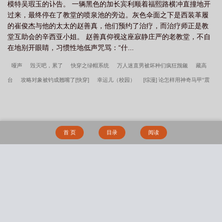
模特吴瑕玉的讣告。 一辆黑色的加长宾利顺着福熙路横冲直撞地开
过来，最终停在了教堂的喷泉池的旁边。灰色伞面之下是西装革履
的崔俊杰与他的太太的赵善真，他们预约了治疗，而治疗师正是教
堂互助会的辛西亚小姐。 赵善真仰视这座寂静庄严的老教堂，不自
在地别开眼睛，习惯性地低声咒骂：“什...
哑声
毁灭吧，累了
快穿之绿帽系统
万人迷直男被坏种们疯狂觊觎
藏高
台
攻略对象被钓成翘嘴了[快穿]
幸运儿（校园）
[综漫] 论怎样用神奇马甲“震
惊”柯学世界
我净化的植物有亿点强
甜荔（校园1v1 破镜重圆）
（排球少年）
公主假面
修仙也要双休日
谁偷了我的元阳【合欢宗 短篇合集】
快穿之她给男
主带绿帽
欢迎光临森林餐厅
病娇老公扒我裤子
被狐狸精捡回之后
癫了！冰
首 页
目录
阅读
冷师尊爱上我，她逃他追
玄学大佬靠直播爆红娱乐圈
实则不然
母狗的驯服之
路NP（强制爱）
透明暗恋
这货不是女配
被雌雄同体的世界爆炒了（玄幻
nph）
[NPH]APH 桃之夭夭
转生成为肉文女主的女儿后（星际nph）
Let go
搜 索
(1v1)
人不弱智时（1v1，兄妹）
我与动物们的交配派对
姜赞容她受苦又受难
（NPH）