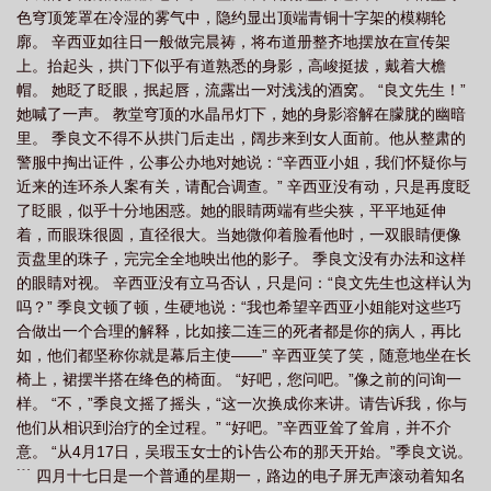
色穹顶笼罩在冷湿的雾气中，隐约显出顶端青铜十字架的模糊轮
了还是杀
图16 辛西娅
辛西亚娜
廓。 辛西亚如往日一般做完晨祷，将布道册整齐地摆放在宣传架
上。抬起头，拱门下似乎有道熟悉的身影，高峻挺拔，戴着大檐
帽。 她眨了眨眼，抿起唇，流露出一对浅浅的酒窝。 “良文先生！”
她喊了一声。 教堂穹顶的水晶吊灯下，她的身影溶解在朦胧的幽暗
里。 季良文不得不从拱门后走出，阔步来到女人面前。他从整肃的
警服中掏出证件，公事公办地对她说：“辛西亚小姐，我们怀疑你与
近来的连环杀人案有关，请配合调查。” 辛西亚没有动，只是再度眨
了眨眼，似乎十分地困惑。她的眼睛两端有些尖狭，平平地延伸
着，而眼珠很圆，直径很大。当她微仰着脸看他时，一双眼睛便像
贡盘里的珠子，完完全全地映出他的影子。 季良文没有办法和这样
的眼睛对视。 辛西亚没有立马否认，只是问：“良文先生也这样认为
吗？” 季良文顿了顿，生硬地说：“我也希望辛西亚小姐能对这些巧
合做出一个合理的解释，比如接二连三的死者都是你的病人，再比
如，他们都坚称你就是幕后主使——” 辛西亚笑了笑，随意地坐在长
椅上，裙摆半搭在绛色的椅面。 “好吧，您问吧。”像之前的问询一
样。 “不，”季良文摇了摇头，“这一次换成你来讲。请告诉我，你与
他们从相识到治疗的全过程。” “好吧。”辛西亚耸了耸肩，并不介
意。 “从4月17日，吴瑕玉女士的讣告公布的那天开始。”季良文说。
﹉ 四月十七日是一个普通的星期一，路边的电子屏无声滚动着知名