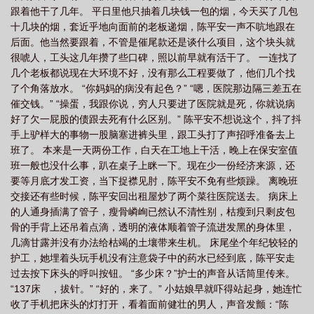
跟着他干了几年。 平日里他只抽着几块钱一包的烟，今天买了几包
明
舒郁汤的作用
舒玉波
舒玉芬太行中学
舒玉女心经
舒玉
舒玉
十几块的烟，套近乎地向面前的老板递烟，陈平安一声不吭地跟在
辉
舒舒玉石
舒玉鑫
舒美玉
舒怀玉是谁
舒玉民个人资料简介
舒
后面。他当然要跟着，不管是催尾款还是谈什么项目，这个块头就
钰和沈什么的
舒玉婷
舒玉海
舒玉宁药膏
舒玉清
舒玉琴
舒玉汤
很唬人，工头这几年攒了些口碑，照以前早就有活干了。 一连找了
几个老板都说现在大环境不好，没有那么工程要做了，他们几个找
的功效
舒月的
舒玉平
舒钰的
舒玉莹
男主叫舒钰
舒玉是什么意
了个角落放水。 “你妈妈的病没有起色？” “嗯，医院那边隔三差五在
思
舒玉春书法
舒悦
舒匀
舒玉景
舒玉婷个人简历
舒玉纶个人资
催交钱。” “操蛋，我跟你说，穷人只要进了医院就是死，你就说病
料及简历
舒玉名字的含义是什么
舒珏
舒玉其
舒玉春桐庐
舒玉舒雁
好了欠一屁股的债跟去死有什么区别。” 陈平安不想说这个，抖了抖
手上驴样大的事物一股脑塞进裤头里，跟工头打了声招呼准备去上
薛麟云谣
舒玉兰沈延仲免费阅读
舒玉林烈士
百味娇宠谢闻琅
舒玉泰中
班了。 本来是一天两份工作，白天在工地上干活，晚上在保安室值
将
舒麌的
舒玉娇
舒玉春简介
舒玉成
舒玉泰将军的简历
舒玉泰
班一般也没什么事，趴在桌子上眯一下。现在少一份经济来源，还
舒玉最新消息今天
舒玉软旨
要等月底才发工资，当下捉襟见肘，陈平安不免有些烦躁。 离晚班
交接还有些时候，陈平安回出租屋炒了两个菜往医院送去。 病床上
的人通身插满了管子，瘦骨嶙峋已然认不清性别，枯瘦到只剩皮包
骨的手背上还吊着点滴，透明的液体顺着管子流进发黑的身体里，
几滴甘露并没有办法给枯竭的土壤带来生机。 床尾坐个年纪较轻的
护工，她埋着头玩手机没有注意袋子中的药水已经到底，陈平安走
过去按下床头的呼叫按钮。 “多少床？”护士的声音从话筒里传来。
“137床 ，拔针。” “好的，来了。” 小姑娘早就吓得站起身，她连忙
收了手机把床头的灯打开，看着面前健壮的男人，声音发颤：“陈