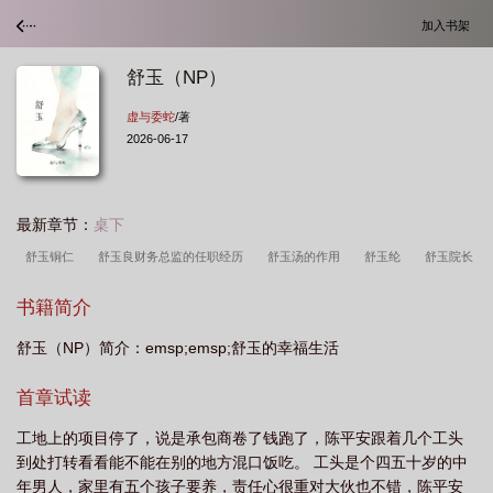
加入书架
舒玉（NP）
虚与委蛇
/著
2026-06-17
最新章节：
桌下
舒玉铜仁
舒玉良财务总监的任职经历
舒玉汤的作用
舒玉纶
舒玉院长
心脑活素是真的吗?
舒玉膏的功效
舒玉良
舒玉民
舒玉华
舒玉
书籍简介
兰
舒玉林
舒玉恒
舒玉蕙
舒玉蕙是什么
舒玉泰
舒玉峰医
舒玉（NP）简介：emsp;emsp;舒玉的幸福生活
生
舒玉平消防
舒玉春个人简介
舒玉古法酱肉店这名字怎么样
舒玉
春
舒玉章
舒玉龙
女主角舒珏的
舒玉(np) 炮灰投奔反派的下场是暖
首章试读
床?
舒淑
舒玉恒 磐石
男主叫舒珏
舒玉春书法作品
舒玉民陕
工地上的项目停了，说是承包商卷了钱跑了，陈平安跟着几个工头
西
舒玉蓉
舒玉璋
舒美玉全集免费阅读
舒雨
舒宇
舒玉瓒
舒
到处打转看看能不能在别的地方混口饭吃。 工头是个四五十岁的中
韵
宋舒玉
舒玉by
舒玉恒简历及个人资料
舒玉强 承德
舒玉
年男人，家里有五个孩子要养，责任心很重对大伙也不错，陈平安