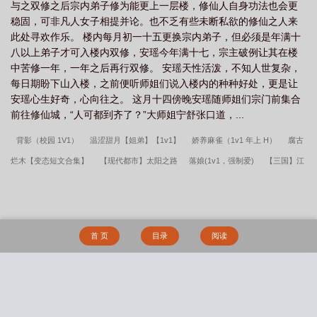
与之双修之后宗内弟子修为能更上一层楼，修仙人自身功法也会更
稳固，可非凡人女子相提并论。也不乏有些未断私欲的修仙之人来
此处寻欢作乐。 楼内每月初一十五更换宗内弟子，但必须是年满十
八以上弟子才可入楼内双修，安瑶今年满十七，宗主破例让其在楼
中苦修一年，一年之后再行双修。 安瑶天性活泼，不知人世复杂，
每日期盼下山入楼，之前便听师姐们说入楼内的种种好处，更是让
安瑶心生好奇，心向往之。 这月十四傍晚安瑶随师姐们宗门前集合
前往修仙城，“人可都到齐了？”大师姐宁舒张口道，...
背影（校园 1V1）
温涩甜月【姐弟】【1v1】
娇养麻雀（1v1 年上 H）
腐古
烂木【变态短文合集】
【现代都市】太阳之路
落娘(1v1，强制爱)
【三国】江
河旧时波
以寇王(NPH 重修版）
小疯子
圆谎（1v1强制）
以寇王(古言
NPH）
3P之后
虚无（骨科）
水星坠落时
小疯子（1v1 强制爱）
黑莲花
存档
狂响啸叫（乐队）
【ABO】在abo世界做普通人是一种怎样的体验
白沐
首 页
目录
阅读
沐的异世咸鱼生活
荒岛恶狼_简字
《岛屿潮信》【豪门先婚后爱 1V1 H】
春水
误（姐弟骨科）
【恐怖游戏】人家才没有开外挂(NP)
是小狗也是主人
小元宝
（NPH）
渴他（剧情向1v1）
末日之倖存偏差
被逼从良（1v2）
抱薪救火
搜 索
（高干）
邻家姐姐的禁忌补习【年下1v1】