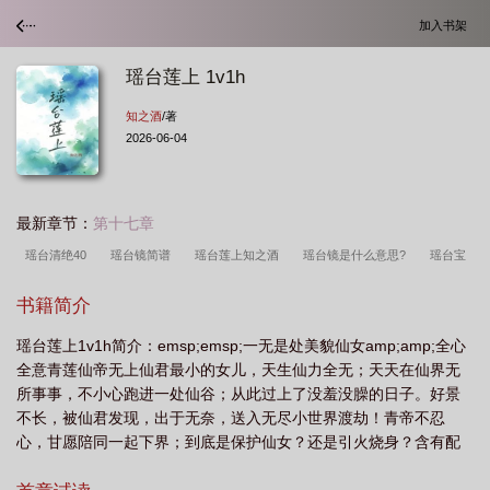
加入书架
瑶台莲上 1v1h
知之酒
/著
2026-06-04
最新章节：
第十七章
瑶台清绝40
瑶台镜简谱
瑶台莲上知之酒
瑶台镜是什么意思?
瑶台宝
指的是什么
莲岛瑶台的意思
瑶台枕鹤什么意思
瑶台梦断什么意思
瑶台
书籍简介
图片
瑶池莲台是什么意思
瑶台莲上TXT
瑶台与瑶池的区别
瑶台是
瑶台莲上1v1h简介：emsp;emsp;一无是处美貌仙女amp;amp;全心
哪
瑶台的瑶是哪个瑶
瑶台怨
瑶台有路什么意思
瑶台指的是什么意
全意青莲仙帝无上仙君最小的女儿，天生仙力全无；天天在仙界无
思
瑶台路是什么意思
瑶台见雪
什么是瑶台
瑶台莲上番外最新章节更新
所事事，不小心跑进一处仙谷；从此过上了没羞没臊的日子。好景
情况
瑶台雪啥意思
瑶台指的是
瑶台在哪儿
瑶台的诗
瑶台莲上免费
不长，被仙君发现，出于无奈，送入无尽小世界渡劫！青帝不忍
心，甘愿陪同一起下界；到底是保护仙女？还是引火烧身？含有配
阅读
瑶台莲上by知之酒免费阅读无弹窗
瑶台的读音是什么
瑶台第一层什
角h，介意可跳过。日更。
么意思
瑶台莲上by知之酒
瑶台的意思是什么
瑶台莲上
瑶台第一