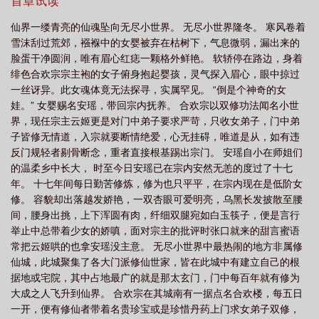
首章试读
层
瑶台见雪全文免费阅读
瑶台镜是什么地方
瑶台莲上全文免费阅读
瑶
仙界一缕青亮的仙魂坠向无尽小世界。 无尽小世界隆冬。 寒风卷着
台莲上1v1全文免费阅读最新章
瑶台的古诗
瑶台莲上作者知之酒
瑶台原
雪沫刮过荒郊，襁褓中的女婴被弃在枯树下，气息微弱，漏出来的
著
瑶台镜图片
瑶台镜指的是什么东西
瑶台女是啥意思
瑶台什么意思是
脸蛋干净圆润，唯有眉心红痣一颗格外鲜艳。 软轿停在路边，身着
绯色合欢宗宗主袍的女子俯身抱起婴孩，灵气探入眉心，眼中掠过
什么
一丝讶异。此女魂体竟无法探寻，实属罕见。 “倒是个神奇的女
娃。” 女婴赐名安瑶，带回宗内抚养。 合欢宗以双修功法闻名小世
界，现任宗主云姬更是对门中弟子要求严苛，只收女弟子，门中弟
子皆修无情道，入宗就要断情绝爱，心无挂碍，唯道是从，如有违
反门规轻者剔骨断念，重者直接根基踢出宗门。 安瑶自小在师姐们
的温柔乡中长大， 时至今日安瑶已在宗内安然无恙的度过了十七
年。 十七年间每日勤苦修炼，修为也只平平，在宗内现在是低阶女
修。 容貌却出落越发娇艳，一双杏眼可爱明亮，乌黑长发披散至腰
间，腰身出挑，上下浑圆有肉，纤细双腿宛如白玉筷子，便是言行
举止中总带着少女的娇嗔，面对宗主的批评时张口就来的甜言蜜语
常把云姬哄的也拿安瑶没主意。 无尽小世界中最热闹的地方非属修
仙城，此城聚集了各大门派修仙世家，皆在此城中有建立自己的根
据地或宅院，其中占地最广的就是那太玄门，门中每百年就有修为
大成之人飞升到仙界。 合欢宗在其城南有一据点名合欢楼，每五日
一开，便有修仙者带着名贵珍宝或是珍惜丹药上门求女弟子双修，