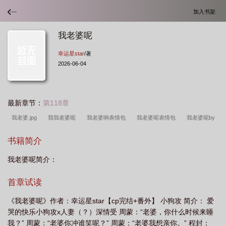
加入书架
我老婆呢
幸运星star
/著
2026-06-04
最新章节：
第118章
我老婆.jpg
我我老婆呢
我老婆呐表情包
我老婆呢表情包
我老婆呢by
幸运星
我也老婆
我老婆呢我老婆不见了表情包
半岛他们怎么都说是我老婆
书籍简介
呢
表情包 我老婆呢
我老婆呢幸运星TXT百度资源
我老婆呢by幸运星
我老婆呢简介：
txt
我老婆呢全文TXT
我老婆呀
我老婆儿
我老婆呢幸运星笔趣阁
我
老婆呢的图片
我老婆呢朋友
我老婆呢by笔趣阁
我老婆呢by幸运星笔趣阁
首章试读
免费阅读全文
我老婆呢by
我的老婆呀
我老婆呢 幸运星
我老婆呢
《我老婆呢》作者：幸运星star【cp完结+番外】 小狗攻 简介： 爱
txt
我的老婆呢
我我我老婆
我的老婆呢?
我的老婆怎么啦
我的老婆
哭的快乐小狗攻x人妻（？）深情受 周蒙：“老婆，你什么时候来睡
呢 表情包
我老婆gl
我老婆呢优美翻译
我？” 周蒙：“老婆你冲谁笑呢？” 周蒙：“老婆我想亲你。” 程封：