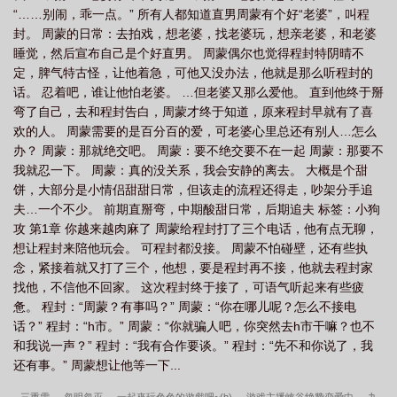
“……别闹，乖一点。” 所有人都知道直男周蒙有个好“老婆”，叫程
封。 周蒙的日常：去拍戏，想老婆，找老婆玩，想亲老婆，和老婆
睡觉，然后宣布自己是个好直男。 周蒙偶尔也觉得程封特阴晴不
定，脾气特古怪，让他着急，可他又没办法，他就是那么听程封的
话。 忍着吧，谁让他怕老婆。 …但老婆又那么爱他。 直到他终于掰
弯了自己，去和程封告白，周蒙才终于知道，原来程封早就有了喜
欢的人。 周蒙需要的是百分百的爱，可老婆心里总还有别人…怎么
办？ 周蒙：那就绝交吧。 周蒙：要不绝交要不在一起 周蒙：那要不
我就忍一下。 周蒙：真的没关系，我会安静的离去。 大概是个甜
饼，大部分是小情侣甜甜日常，但该走的流程还得走，吵架分手追
夫…一个不少。 前期直掰弯，中期酸甜日常，后期追夫 标签：小狗
攻 第1章 你越来越肉麻了 周蒙给程封打了三个电话，他有点无聊，
想让程封来陪他玩会。 可程封都没接。 周蒙不怕碰壁，还有些执
念，紧接着就又打了三个，他想，要是程封再不接，他就去程封家
找他，不信他不回家。 这次程封终于接了，可语气听起来有些疲
惫。 程封：“周蒙？有事吗？” 周蒙：“你在哪儿呢？怎么不接电
话？” 程封：“h市。” 周蒙：“你就骗人吧，你突然去h市干嘛？也不
和我说一声？” 程封：“我有合作要谈。” 程封：“先不和你说了，我
还有事。” 周蒙想让他等一下...